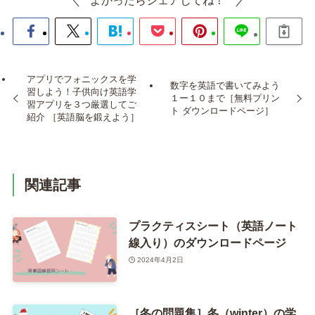
よかったらシェアしてね！
アプリでフォニックスを学
数字を英語で書いてみよう
習しよう！子供向け英語学
１ー１０まで［無料プリン
習アプリを３つ厳選してご
ト ダウンロードページ］
紹介 ［英語脳を鍛えよう］
関連記事
プラクティスシート（英語ノート
線入り）のダウンロードページ
2024年4月2日
［冬の問題集］冬（winter）の学